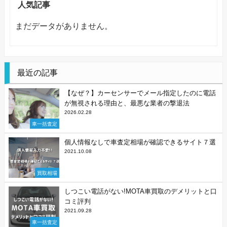
人気記事
まだデータがありません。
最近の記事
【なぜ？】カーセンサーでメール指定したのに電話
が無視される理由と、最悪な業者の撃退法
2026.02.28
車一括査定
個人情報なしで車査定相場が確認できるサイト７選
2021.10.08
買取相場
しつこい電話がない!MOTA車買取のデメリットと口
コミ評判
2021.09.28
車一括査定