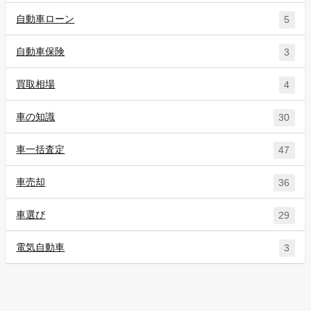
自動車ローン
5
自動車保険
3
買取相場
4
車の知識
30
車一括査定
47
車売却
36
車選び
29
電気自動車
3