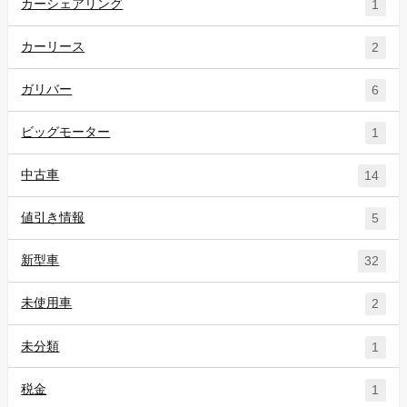
カーシェアリング
1
カーリース
2
ガリバー
6
ビッグモーター
1
中古車
14
値引き情報
5
新型車
32
未使用車
2
未分類
1
税金
1