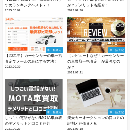
すめランキングベスト７！
か？デメリットも紹介！
2025.05.09
2023.09.30
車一括査定
車一括査定
【2021年】カーセンサーの車一括
【レビュー】なぜ「カーセンサー
査定でメールのみにする方法！
の車買取一括査定」が最強なの
2023.09.30
か？
2023.07.21
車一括査定
車一括査定
しつこい電話がない!MOTA車買取
楽天カーオークションの口コミの
のデメリットと口コミ評判
評判と評価まとめ
2021.09.29
2021.09.18