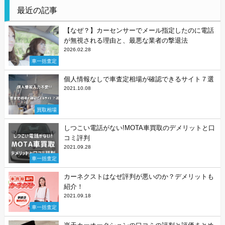
最近の記事
【なぜ？】カーセンサーでメール指定したのに電話
が無視される理由と、最悪な業者の撃退法
2026.02.28
車一括査定
個人情報なしで車査定相場が確認できるサイト７選
2021.10.08
買取相場
しつこい電話がない!MOTA車買取のデメリットと口
コミ評判
2021.09.28
車一括査定
カーネクストはなぜ評判が悪いのか？デメリットも
紹介！
2021.09.18
車一括査定